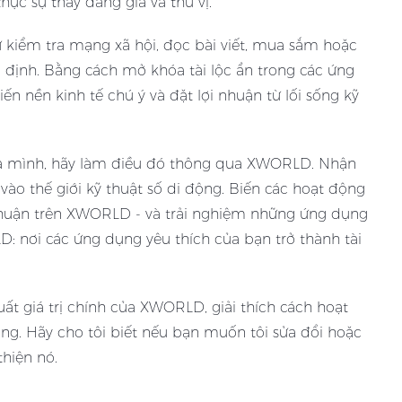
c sự thấy đáng giá và thú vị.
kiểm tra mạng xã hội, đọc bài viết, mua sắm hoặc
định. Bằng cách mở khóa tài lộc ẩn trong các ứng
nền kinh tế chú ý và đặt lợi nhuận từ lối sống kỹ
ủa mình, hãy làm điều đó thông qua XWORLD. Nhận
vào thế giới kỹ thuật số di động. Biến các hoạt động
nhuận trên XWORLD - và trải nghiệm những ứng dụng
 nơi các ứng dụng yêu thích của bạn trở thành tài
xuất giá trị chính của XWORLD, giải thích cách hoạt
ng. Hãy cho tôi biết nếu bạn muốn tôi sửa đổi hoặc
thiện nó.