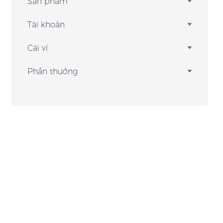
Sản phẩm
Tài khoản
Cái ví
Phần thưởng