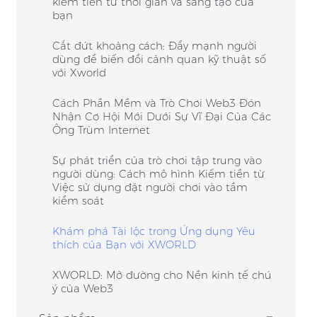
kiếm tiền từ thời gian và sáng tạo của
bạn
Cắt đứt khoảng cách: Đẩy mạnh người
dùng để biến đổi cảnh quan kỹ thuật số
với Xworld
Cách Phần Mềm và Trò Chơi Web3 Đón
Nhận Cơ Hội Mới Dưới Sự Vĩ Đại Của Các
Ông Trùm Internet
Sự phát triển của trò chơi tập trung vào
người dùng: Cách mô hình Kiếm tiền từ
Việc sử dụng đặt người chơi vào tầm
kiểm soát
Khám phá Tài lộc trong Ứng dụng Yêu
thích của Bạn với XWORLD
XWORLD: Mở đường cho Nền kinh tế chú
ý của Web3