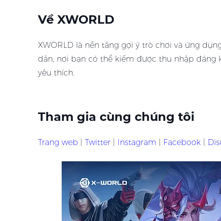
Về XWORLD
XWORLD là nền tảng gợi ý trò chơi và ứng dụng 
dân, nơi bạn có thể kiếm được thu nhập đáng k
yêu thích.
Tham gia cùng chúng tôi
Trang web
|
Twitter
|
Instagram
|
Facebook
|
Dis