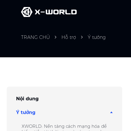
TRANG CHỦ
Hỗ trợ
Ý tưởng
Nội dung
Ý tưởng
XWORLD: Nền tảng cách mạng hóa để