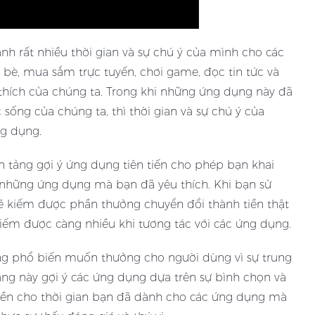
ành rất nhiều thời gian và sự chú ý của mình cho các
 bè, mua sắm trực tuyến, chơi game, đọc tin tức và
 thích của chúng ta. Trong khi những ứng dụng này đã
sống của chúng ta, thì thời gian và sự chú ý của
ng dụng.
 tảng gợi ý ứng dụng tiên tiến cho phép bạn khai
 những ứng dụng mà bạn đã yêu thích. Khi bạn sử
 kiếm được phần thưởng chuyển đổi thành tiền thật
kiếm được càng nhiều khi tương tác với các ứng dụng.
g phổ biến muốn thưởng cho người dùng vì sự trung
ảng này gợi ý các ứng dụng dựa trên sự bình chọn và
tiền cho thời gian bạn đã dành cho các ứng dụng mà