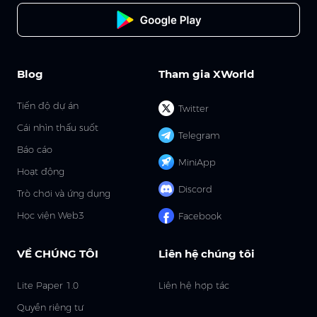
Blog
Tham gia XWorld
Tiến độ dự án
Twitter
Cái nhìn thấu suốt
Telegram
Báo cáo
MiniApp
Hoạt động
Discord
Trò chơi và ứng dụng
Học viện Web3
Facebook
VỀ CHÚNG TÔI
Liên hệ chúng tôi
Lite Paper 1.0
Liên hệ hợp tác
Quyền riêng tư