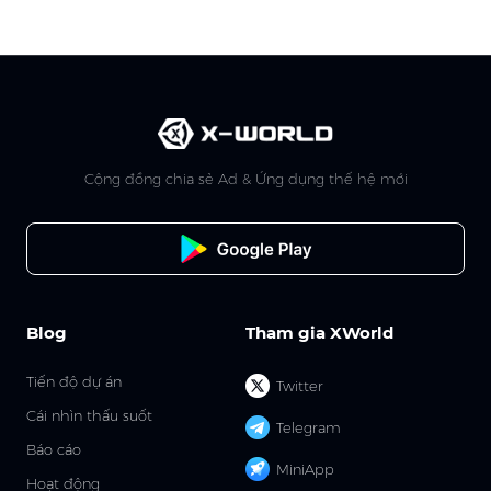
Cộng đồng chia sẻ Ad & Ứng dụng thế hệ mới
Blog
Tham gia XWorld
Tiến độ dự án
Twitter
Cái nhìn thấu suốt
Telegram
Báo cáo
MiniApp
Hoạt động